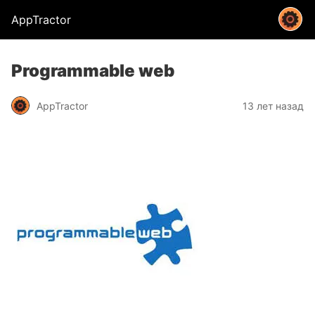
AppTractor
Programmable web
AppTractor
13 лет назад