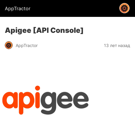
AppTractor
Apigee [API Console]
AppTractor
13 лет назад