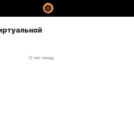
виртуальной
12 лет назад