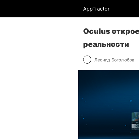
AppTractor
Oculus открое
реальности
Леонид Боголюбов