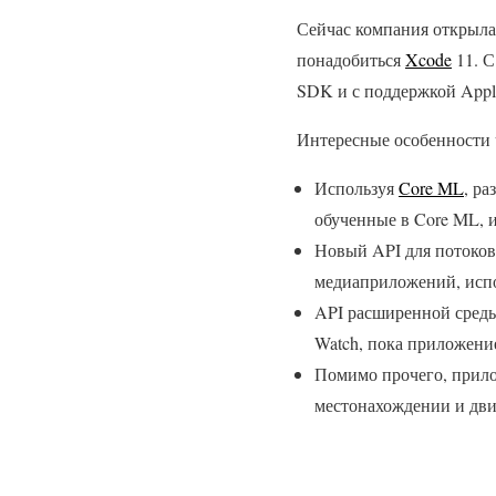
Сейчас компания открыла
понадобиться
Xcode
11. С
SDK и с поддержкой Apple
Интересные особенности 
Используя
Core ML
, ра
обученные в Core ML, 
Новый API для потоков
медиаприложений, испо
API расширенной среды
Watch, пока приложение
Помимо прочего, прило
местонахождении и дв