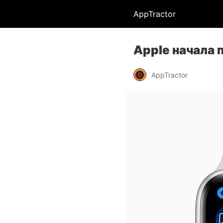
AppTractor
Apple начала
AppTractor