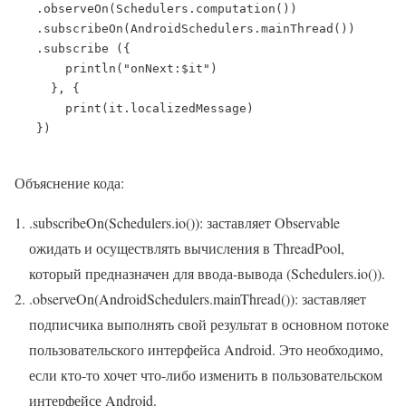
   .observeOn(Schedulers.computation())

   .subscribeOn(AndroidSchedulers.mainThread())

   .subscribe ({

       println("onNext:$it")

     }, {

       print(it.localizedMessage)

   })

Объяснение кода:
.subscribeOn(Schedulers.io()): заставляет Observable
ожидать и осуществлять вычисления в ThreadPool,
который предназначен для ввода-вывода (Schedulers.io()).
.observeOn(AndroidSchedulers.mainThread()): заставляет
подписчика выполнять свой результат в основном потоке
пользовательского интерфейса Android. Это необходимо,
если кто-то хочет что-либо изменить в пользовательском
интерфейсе Android.