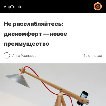
AppTractor
Не расслабляйтесь:
дискомфорт — новое
преимущество
Анна Уханаева
11 лет назад