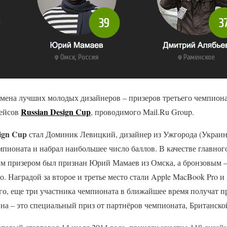
имена лучших молодых дизайнеров – призеров третьего чемпиона
Russian Design Cup
фейсов
, проводимого Mail.Ru Group.
ign Cup
стал Доминик Левицкий, дизайнер из Ужгорода (Украин
емпионата и набрал наибольшее число баллов. В качестве главног
ым призером был признан Юрий Мамаев из Омска, а бронзовым 
. Наградой за второе и третье место стали Apple MacBook Pro и
го, еще три участника чемпионата в ближайшее время получат 
на – это специальный приз от партнёров чемпионата, Британск