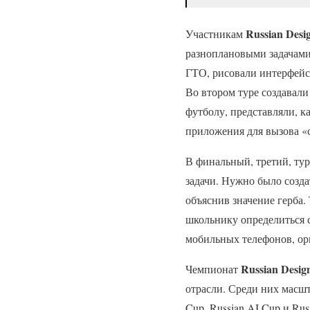
Russian Desi
Участникам
разноплановыми задачами
ГТО, рисовали интерфейс
Во втором туре создавал
футболу, представляли, к
приложения для вызова «
В финальный, третий, ту
задачи. Нужно было созда
объяснив значение герба
школьнику определиться с
мобильных телефонов, ор
Russian Desig
Чемпионат
отрасли. Среди них масш
Cup, Russian AI Cup и Rus