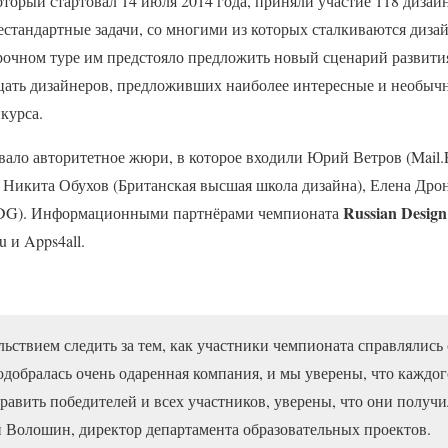
который стартовал 14 июля 2014 года, приняли участие 118 диза
естандартные задачи, со многими из которых сталкиваются диза
рочном туре им предстояло предложить новый сценарий развити
цать дизайнеров, предложивших наиболее интересные и необыч
курса.
вало авторитетное жюри, в которое входили Юрий Ветров (Mail
Никита Обухов (Британская высшая школа дизайна), Елена Дроно
Russian Desig
DG). Информационными партнёрами чемпионата
u и Apps4all.
ьствием следить за тем, как участники чемпионата справлялись
одобралась очень одаренная компания, и мы уверены, что каждог
равить победителей и всех участников, уверены, что они получ
Волошин, директор департамента образовательных проектов.