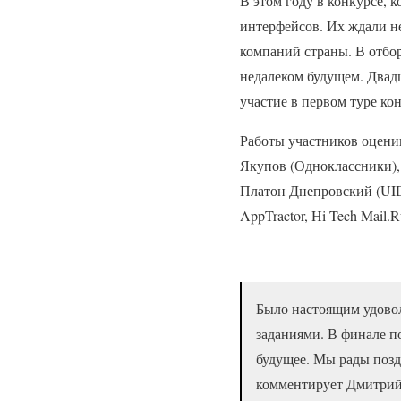
В этом году в конкурсе, 
интерфейсов. Их ждали н
компаний страны. В отбо
недалеком будущем. Двад
участие в первом туре кон
Работы участников оцени
Якупов (Одноклассники), 
Платон Днепровский (UI
AppTractor, Hi-Tech Mail.R
Было настоящим удовол
заданиями. В финале п
будущее. Мы рады позд
комментирует Дмитрий 