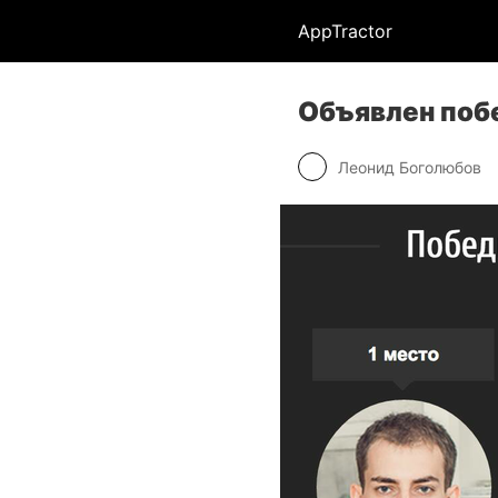
AppTractor
Объявлен поб
Леонид Боголюбов