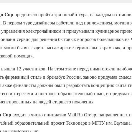
gn Cup
предстояло пройти три онлайн-тура, на каждом из этапов
. В первом туре дизайнеры работали над приложением, мотиви
 управления электрочайником и придумывали кулинарное прилож
и онлайн-сервис для решения бытовых вопросов болельщиков на
ак могли бы выглядеть пассажирские терминалы в трамваях, и п
скорой помощи».
р вышли 12 участников. На этом этапе перед ними стояли наибо
ть фирменный стиль и брендбук России, заново придумав смысл
. Также финалисты должны были разработать концепцию сайта-г
 его интересами и построит образовательный план, и придумать
иентированных на людей старшего поколения.
n Cup
входит в число инициатив Mail.Ru Group, направленных на
табный образовательный проект Технопарк в МГТУ им. Баумана,
sian Developers Cup.