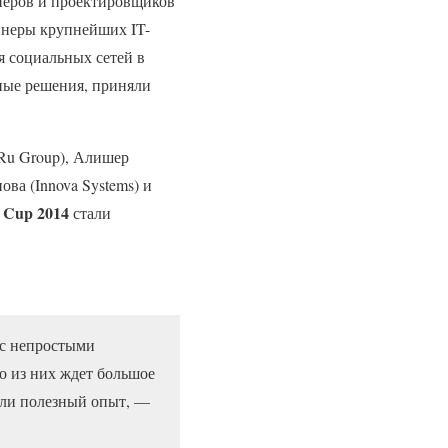
йнеров и проектировщиков
йнеры крупнейших IT-
я социальных сетей в
ные решения, приняли
.Ru Group), Алишер
ва (Innova Systems) и
n Cup 2014
стали
 с непростыми
о из них ждет большое
или полезный опыт, —