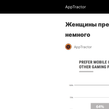
AppTractor
Женщины пред
немного
AppTractor