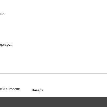
ее.
aper.pdf
.
ией в России.
Наверх