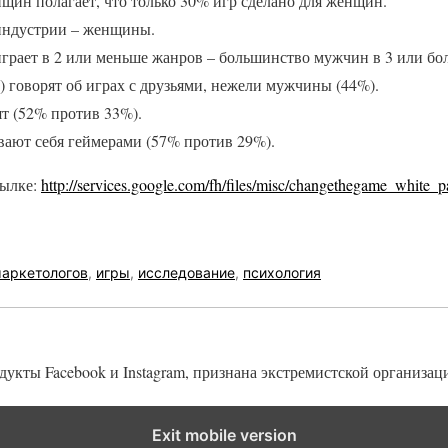
щин полагает, что только 30% игр сделано для женщин.
индустрии – женщины.
рает в 2 или меньше жанров – большинство мужчин в 3 или бол
говорят об играх с друзьями, нежели мужчины (44%).
т (52% против 33%).
ают себя геймерами (57% против 29%).
сылке:
http://services.google.com/fh/files/misc/changethegame_white_p
маркетологов
,
игры
,
исследование
,
психология
одукты Facebook и Instagram, признана экстремистской организац
Exit mobile version