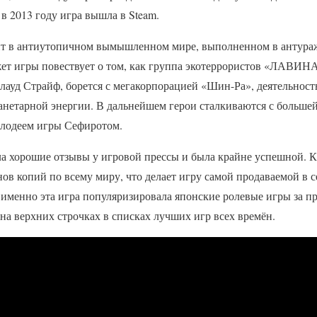
в 2013 году игра вышла в Steam.
т в антиутопичном вымышленном мире, выполненном в антураж
ет игры повествует о том, как группа экотеррористов «ЛАВИНА»
лауд Страйф, борется с мегакорпорацией «Шин-Ра», деятельность
нетарной энергии. В дальнейшем герои сталкиваются с большей
злодеем игры Сефиротом.
а хорошие отзывы у игровой прессы и была крайне успешной. К
ов копий по всему миру, что делает игру самой продаваемой в 
 именно эта игра популяризировала японские ролевые игры за п
на верхних строчках в списках лучших игр всех времён.