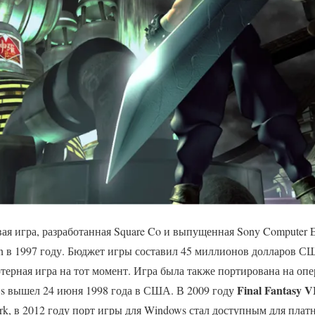
я игра, разработанная Square Co и выпущенная Sony Computer En
on в 1997 году. Бюджет игры составил 45 миллионов долларов С
ерная игра на тот момент. Игра была также портирована на оп
Final Fantasy V
s вышел 24 июня 1998 года в США. В 2009 году
ork, в 2012 году порт игры для Windows стал доступным для плат