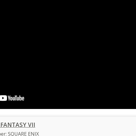
 FANTASY VII
per:
SQUARE ENIX