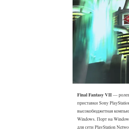
Final Fantasy VII
— ролева
приставки Sony PlayStati
высокобюджетная компьют
Windows. Порт на Window
для сети PlayStation Netw