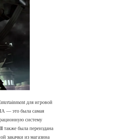
tertainment для игровой
ША — это была самая
ерационную систему
II
также была переиздана
ной закачки из магазина