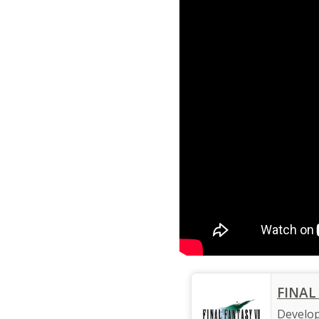
‎FINAL
Develo