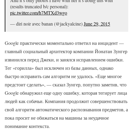
And it’s only photos I have with her it’s doing this with
(results truncated b/c personal):
pic.twitter.com/h7MTXd3wgo
— diri noir avec banan (@jackyalcine)
June 29, 2015
Google практически моментально ответил на инцидент —
главный социальный архитектор компании Йонатан Зунгер
извинился перед Джеки, и занялся исправлением ошибки.
Тег «горилла» был исключен из базы данных, однако
быстро исправить сам алгоритм не удалось. «Еще многое
предстоит сделать», — сказал Зунгер, попутно заметив, что
Google обнаружил еще одну ошибку, которая тегирует лица
людей как собачьи. Компания продолжит совершенствовать
свой алгоритм автоматического распознавания предметов, а
пока просит не обижаться на машины за неудачное
понимание контекста.