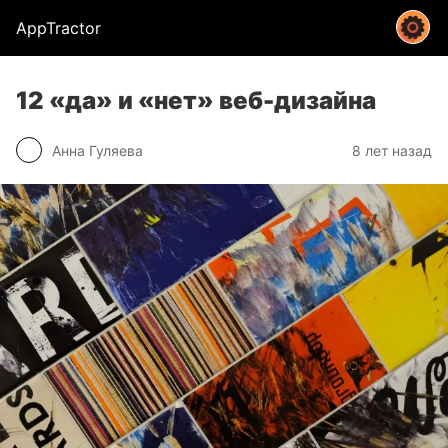
AppTractor
12 «да» и «нет» веб-дизайна
Анна Гуляева
8 лет назад