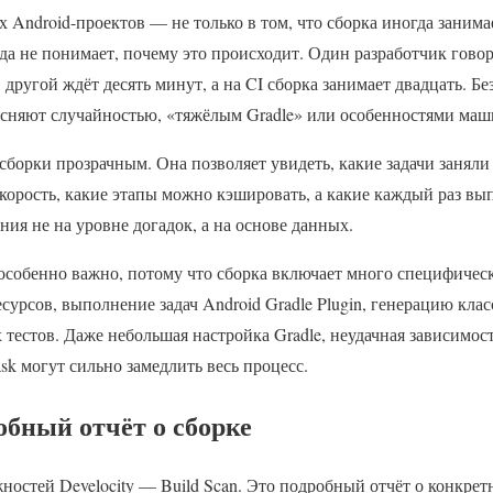
 Android-проектов — не только в том, что сборка иногда занима
нда не понимает, почему это происходит. Один разработчик говор
 другой ждёт десять минут, а на CI сборка занимает двадцать. Б
ъясняют случайностью, «тяжёлым Gradle» или особенностями ма
с сборки прозрачным. Она позволяет увидеть, какие задачи заняли
корость, какие этапы можно кэшировать, а какие каждый раз вы
ия не на уровне догадок, а на основе данных.
 особенно важно, потому что сборка включает много специфиче
ресурсов, выполнение задач Android Gradle Plugin, генерацию класс
тестов. Даже небольшая настройка Gradle, неудачная зависимос
k могут сильно замедлить весь процесс.
робный отчёт о сборке
остей Develocity — Build Scan. Это подробный отчёт о конкрет