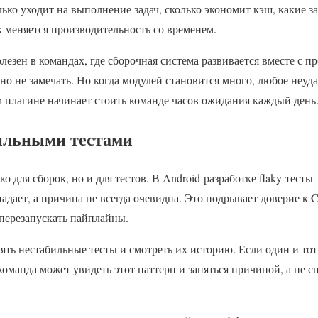
лько уходит на выполнение задач, сколько экономит кэш, какие з
ак меняется производительность со временем.
лезен в командах, где сборочная система развивается вместе с 
о не замечать. Но когда модулей становится много, любое неуд
ом плагине начинает стоить команде часов ожидания каждый день
бильными тестами
ько для сборок, но и для тестов. В Android-разработке flaky-тесты
адает, а причина не всегда очевидна. Это подрывает доверие к C
 перезапускать пайплайны.
лять нестабильные тесты и смотреть их историю. Если один и то
 команда может увидеть этот паттерн и заняться причиной, а не 