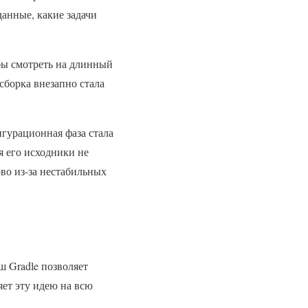
данные, какие задачи
обы смотреть на длинный
сборка внезапно стала
игурационная фаза стала
я его исходники не
во из-за нестабильных
ш Gradle позволяет
яет эту идею на всю