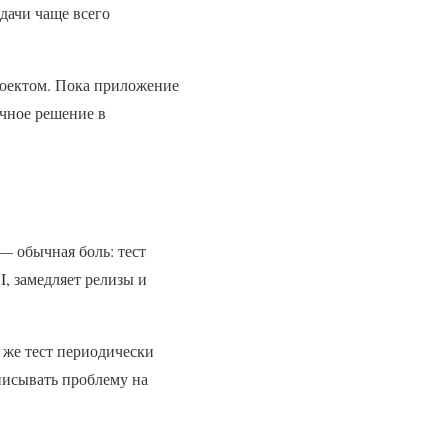
адачи чаще всего
проектом. Пока приложение
ачное решение в
.
 — обычная боль: тест
I, замедляет релизы и
т же тест периодически
списывать проблему на