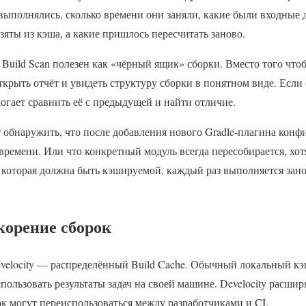
 выполнялись, сколько времени они заняли, какие были входные 
яты из кэша, а какие пришлось пересчитать заново.
 Build Scan полезен как «чёрный ящик» сборки. Вместо того чт
ткрыть отчёт и увидеть структуру сборки в понятном виде. Если 
могает сравнить её с предыдущей и найти отличие.
обнаружить, что после добавления нового Gradle-плагина конф
времени. Или что конкретный модуль всегда пересобирается, хот
, которая должна быть кэшируемой, каждый раз выполняется зано
скорение сборок
velocity — распределённый Build Cache. Обычный локальный кэ
пользовать результаты задач на своей машине. Develocity расшир
ок могут переиспользоваться между разработчиками и CI.