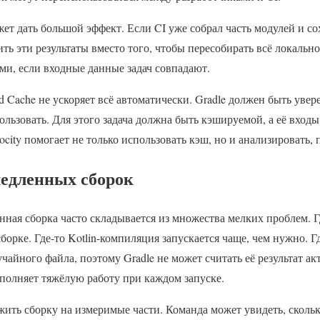
жет дать большой эффект. Если CI уже собрал часть модулей и со
ть эти результаты вместо того, чтобы пересобирать всё локально.
ми, если входные данные задач совпадают.
 Cache не ускоряет всё автоматически. Gradle должен быть уверен
льзовать. Для этого задача должна быть кэшируемой, а её вхо
city помогает не только использовать кэш, но и анализировать, 
едленных сборок
нная сборка часто складывается из множества мелких проблем. 
борке. Где-то Kotlin-компиляция запускается чаще, чем нужно. Гд
чайного файла, поэтому Gradle не может считать её результат ак
полняет тяжёлую работу при каждом запуске.
ожить сборку на измеримые части. Команда может увидеть, сколь