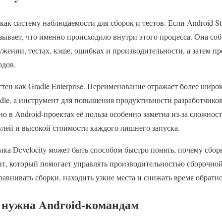
 как систему наблюдаемости для сборок и тестов. Если Android S
казывает, что именно происходило внутри этого процесса. Она соб
ужении, тестах, кэше, ошибках и производительности, а затем пр
рдов.
тен как Gradle Enterprise. Переименование отражает более широ
dle, а инструмент для повышения продуктивности разработчиков.
но в Android-проектах её польза особенно заметна из-за сложност
улей и высокой стоимости каждого лишнего запуска.
ика Develocity может быть способом быстро понять, почему сбор
т, который помогает управлять производительностью сборочной
равнивать сборки, находить узкие места и снижать время обратно
y нужна Android-командам