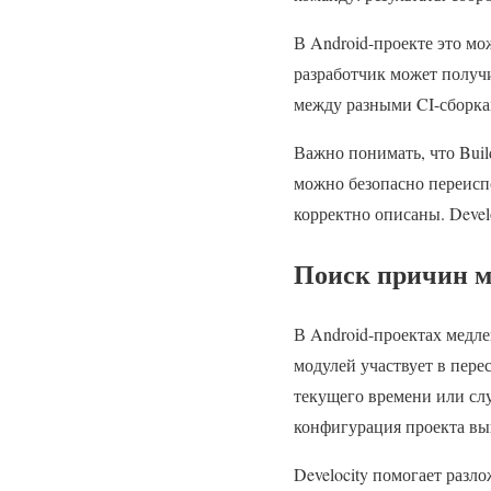
В Android-проекте это мо
разработчик может получи
между разными CI-сборка
Важно понимать, что Build
можно безопасно переиспо
корректно описаны. Develo
Поиск причин м
В Android-проектах медле
модулей участвует в перес
текущего времени или слу
конфигурация проекта вы
Develocity помогает разл