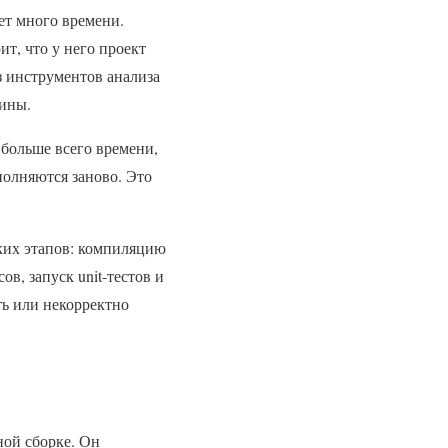
ет много времени.
ит, что у него проект
ез инструментов анализа
шины.
 больше всего времени,
полняются заново. Это
ских этапов: компиляцию
ов, запуск unit-тестов и
ть или некорректно
ной сборке. Он