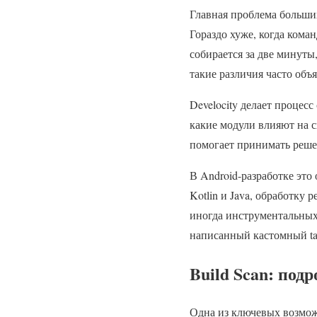
Главная проблема больших
Гораздо хуже, когда кома
собирается за две минуты,
такие различия часто об
Develocity делает процес
какие модули влияют на с
помогает принимать решен
В Android-разработке это
Kotlin и Java, обработку 
иногда инструментальных 
написанный кастомный tas
Build Scan: под
Одна из ключевых возможн