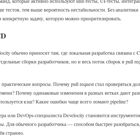
манд, которые активно используют unit-тесты, UI-тесты, интегр
ше тестов, тем выше вероятность нестабильности. Без аналитики
в конкретную задачу, которую можно приоритизировать.
CD
city обычно приносит там, где локальная разработка связана с C
дельные сборки разработчиков, но и весь поток сборок в pull reque
 практические вопросы. Почему pull request стал проверяться до
емени? Почему одинаковые изменения в разных ветках дают раз
ользуется кэш? Какие ошибки чаще всего ломают pipeline?
ера или DevOps-специалиста Develocity становится инструменто
ы. Для обычного разработчика — способом быстрее разобраться,
бя странно.