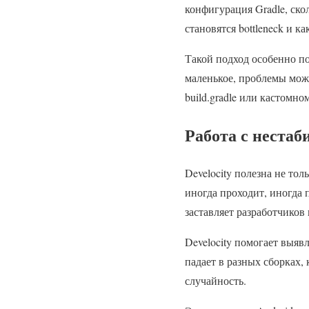
конфигурация Gradle, ско
становятся bottleneck и к
Такой подход особенно по
маленькое, проблемы можн
build.gradle или кастомн
Работа с неста
Develocity полезна не тол
иногда проходит, иногда п
заставляет разработчиков
Develocity помогает выяв
падает в разных сборках,
случайность.