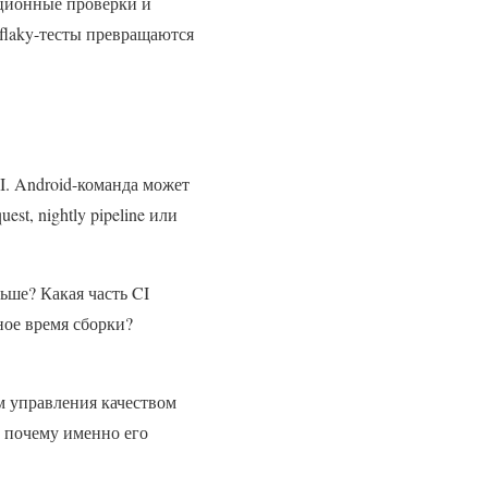
ационные проверки и
 flaky-тесты превращаются
I. Android-команда может
st, nightly pipeline или
льше? Какая часть CI
ное время сборки?
м управления качеством
 почему именно его