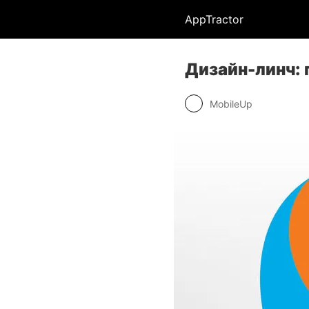
AppTractor
Дизайн-линч:
MobileUp