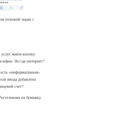
дим похожий экран с
а услуг жмем кнопку
елефон. Но где интернет?
а есть «информативная»
поле ввода добавлена
 лицевой счет?
Ростелекома на бумажку