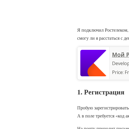
Я подключил Ростелеком, 
смогу ли я расстаться с д
‎Мой 
Develo
Price:
F
1. Регистрация
Пробую зарегистрировать
А в поле требуется «код 
На почту приходит письмо