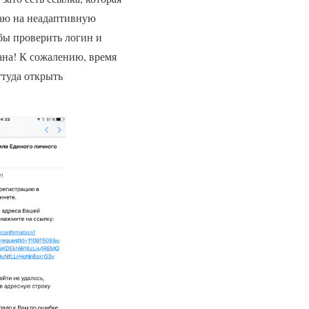
даю на неадаптивную
обы проверить логин и
ана! К сожалению, время
ттуда открыть