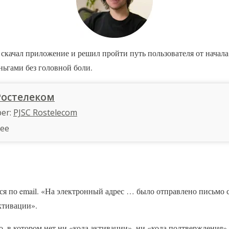
скачал приложение и решил пройти путь пользователя от начала
еньгами без головной боли.
Ростелеком
per:
PJSC Rostelecom
ree
ся по email. «На электронный адрес … было отправлено письмо 
активации».
, в котором нет ни «кода активации», ни «кода подтверждения», 