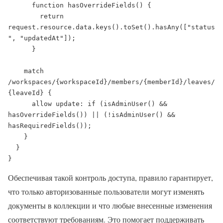
      function hasOverrideFields() {

        return 
request.resource.data.keys().toSet().hasAny(["status
", "updatedAt"]);

      }

    match 
/workspaces/{workspaceId}/members/{memberId}/leaves/
{leaveId} {

      allow update: if (isAdminUser() && 
hasOverrideFields()) || (!isAdminUser() && 
hasRequiredFields());

    }

  }

}
Обеспечивая такой контроль доступа, правило гарантирует,
что только авторизованные пользователи могут изменять
документы в коллекции и что любые внесенные изменения
соответствуют требованиям. Это помогает поддерживать