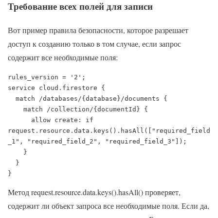
Требование всех полей для записи
Вот пример правила безопасности, которое разрешает
доступ к созданию только в том случае, если запрос
содержит все необходимые поля:
rules_version = '2';

service cloud.firestore {

  match /databases/{database}/documents {

    match /collection/{documentId} {

      allow create: if 
request.resource.data.keys().hasAll(["required_field
_1", "required_field_2", "required_field_3"]);

    }

  }

}
Метод request.resource.data.keys().hasAll() проверяет,
содержит ли объект запроса все необходимые поля. Если да,