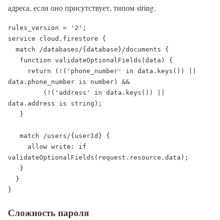
адреса, если оно присутствует, типом string.
rules_version = '2';

service cloud.firestore {

  match /databases/{database}/documents {

   function validateOptionalFields(data) {

     return (!('phone_number' in data.keys()) || 
data.phone_number is number) && 

         (!('address' in data.keys()) || 
data.address is string);

   }

   match /users/{userId} {

     allow write: if 
validateOptionalFields(request.resource.data);

   }

  }

}
Сложность пароля