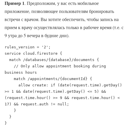
Пример 1
. Предположим, у вас есть мобильное
приложение, позволяющее пользователям бронировать
встречи с врачом. Вы хотите обеспечить, чтобы запись на
прием к врачу осуществлялась только в рабочее время (т.е. с
9 утра до 5 вечера в будние дни).
rules_version = '2';

service cloud.firestore {

  match /databases/{database}/documents {

    // Only allow appointment booking during 
business hours

    match /appointments/{documentId} {

      allow create: if (date(request.time).getDay() 
>= 1 && date(request.time).getDay() <= 5) && 
(request.time.hour() >= 9 && request.time.hour() < 
17) && request.auth != null;

    }

  }

}