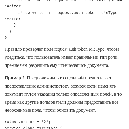
'editor';

      allow write: if request.auth.token.roleType == 
'editor';

    }

  }

}
Правило проверяет поле request.auth.token.roleType, чтобы
убедиться, что пользователь имеет правильный тип роли,
прежде чем разрешить ему чтение/запись документа.
Пример 2
. Предположим, что сценарий предполагает
предоставление администратору возможности изменять
документ путем указания только определенных полей, в то
время как другие пользователи должны предоставить все
необходимые поля, чтобы обновить документ.
rules_version = '2';

service cloud.firestore {
