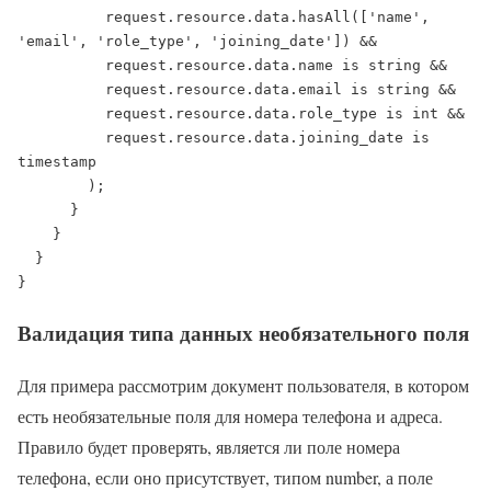
          request.resource.data.hasAll(['name', 
'email', 'role_type', 'joining_date']) &&

          request.resource.data.name is string &&

          request.resource.data.email is string &&

          request.resource.data.role_type is int &&

          request.resource.data.joining_date is 
timestamp

        );

      }

    }

  }

}
Валидация типа данных необязательного поля
Для примера рассмотрим документ пользователя, в котором
есть необязательные поля для номера телефона и адреса.
Правило будет проверять, является ли поле номера
телефона, если оно присутствует, типом number, а поле