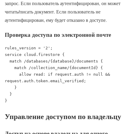
запрос. Если пользователь аутентифицирован, он может
читать/писать документ. Если пользователь не
аутентифицирован, ему будет отказано в доступе.
Проверка доступа по электронной почте
rules_version = '2';

service cloud.firestore {

  match /databases/{database}/documents {

    match /collection_name/{documentId} {

      allow read: if request.auth != null && 
request.auth.token.email_verified;

    }

  }

}
Управление доступом по владельцу
Доступ на основе владельца для одного