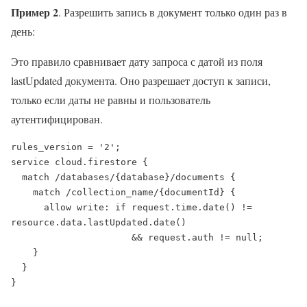
Пример 2
. Разрешить запись в документ только один раз в
день:
Это правило сравнивает дату запроса с датой из поля
lastUpdated документа. Оно разрешает доступ к записи,
только если даты не равны и пользователь
аутентифицирован.
rules_version = '2';

service cloud.firestore {

  match /databases/{database}/documents {

    match /collection_name/{documentId} {

      allow write: if request.time.date() != 
resource.data.lastUpdated.date() 

                      && request.auth != null;

    }

  }

}