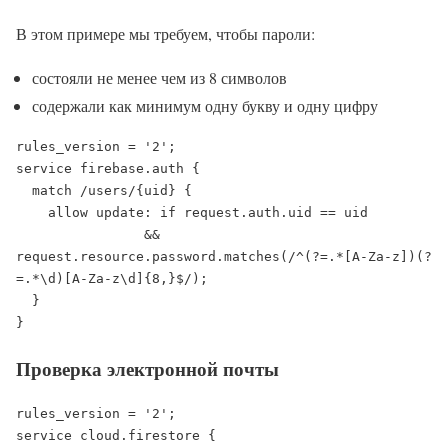
В этом примере мы требуем, чтобы пароли:
состояли не менее чем из 8 символов
содержали как минимум одну букву и одну цифру
rules_version = '2';

service firebase.auth {

  match /users/{uid} {

    allow update: if request.auth.uid == uid

                && 
request.resource.password.matches(/^(?=.*[A-Za-z])(?
=.*\d)[A-Za-z\d]{8,}$/);

  }

}
Проверка электронной почты
rules_version = '2';

service cloud.firestore {
