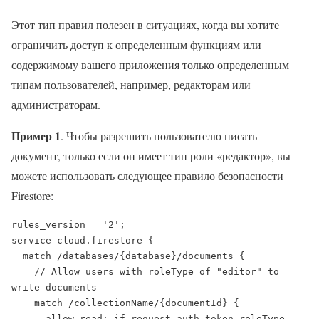
Этот тип правил полезен в ситуациях, когда вы хотите
ограничить доступ к определенным функциям или
содержимому вашего приложения только определенным
типам пользователей, например, редакторам или
администраторам.
Пример 1
. Чтобы разрешить пользователю писать
документ, только если он имеет тип роли «редактор», вы
можете использовать следующее правило безопасности
Firestore:
rules_version = '2';

service cloud.firestore {

  match /databases/{database}/documents {

    // Allow users with roleType of "editor" to 
write documents

    match /collectionName/{documentId} {

      allow read: if request.auth.token.roleType == 