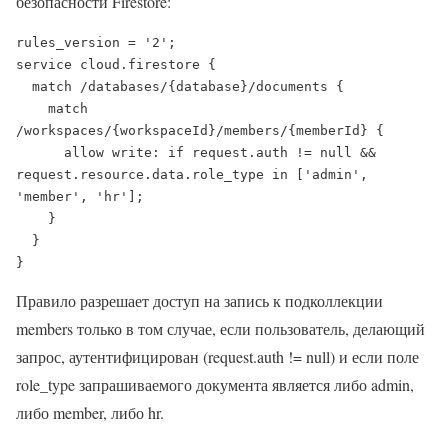
безопасности Firestore:
rules_version = '2';

service cloud.firestore {

  match /databases/{database}/documents {

    match 
/workspaces/{workspaceId}/members/{memberId} {

      allow write: if request.auth != null && 
request.resource.data.role_type in ['admin', 
'member', 'hr'];

    }

  }

}
Правило разрешает доступ на запись к подколлекции
members только в том случае, если пользователь, делающий
запрос, аутентифицирован (request.auth != null) и если поле
role_type запрашиваемого документа является либо admin,
либо member, либо hr.