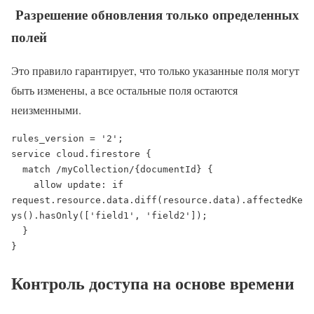
Разрешение обновления только определенных
полей
Это правило гарантирует, что только указанные поля могут
быть изменены, а все остальные поля остаются
неизменными.
rules_version = '2';

service cloud.firestore {

  match /myCollection/{documentId} {

    allow update: if 
request.resource.data.diff(resource.data).affectedKe
ys().hasOnly(['field1', 'field2']);

  }

}
Контроль доступа на основе времени