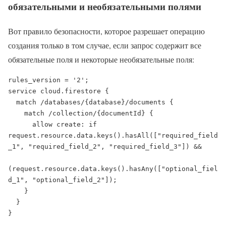
обязательными и необязательными полями
Вот правило безопасности, которое разрешает операцию
создания только в том случае, если запрос содержит все
обязательные поля и некоторые необязательные поля:
rules_version = '2';

service cloud.firestore {

  match /databases/{database}/documents {

    match /collection/{documentId} {

      allow create: if 
request.resource.data.keys().hasAll(["required_field
_1", "required_field_2", "required_field_3"]) &&

(request.resource.data.keys().hasAny(["optional_fiel
d_1", "optional_field_2"]);

    }

  }

}