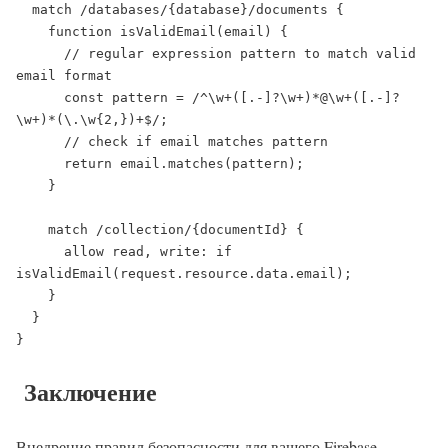
  match /databases/{database}/documents {

    function isValidEmail(email) {

      // regular expression pattern to match valid 
email format

      const pattern = /^\w+([.-]?\w+)*@\w+([.-]?
\w+)*(\.\w{2,})+$/;

      // check if email matches pattern

      return email.matches(pattern);

    }

    match /collection/{documentId} {

      allow read, write: if 
isValidEmail(request.resource.data.email);

    }

  }

}
Заключение
Внедрение правил безопасности для вашего Firebase