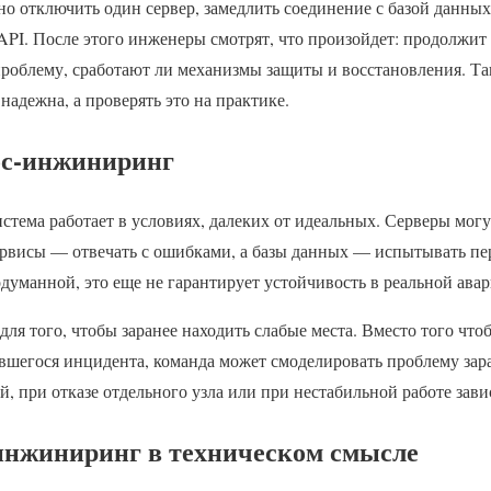
о отключить один сервер, замедлить соединение с базой данны
PI. После этого инженеры смотрят, что произойдет: продолжит 
проблему, сработают ли механизмы защиты и восстановления. Та
 надежна, а проверять это на практике.
ос-инжиниринг
тема работает в условиях, далеких от идеальных. Серверы могут
ервисы — отвечать с ошибками, а базы данных — испытывать пе
думанной, это еще не гарантирует устойчивость в реальной ава
я того, чтобы заранее находить слабые места. Вместо того чтоб
шегося инцидента, команда может смоделировать проблему заран
ой, при отказе отдельного узла или при нестабильной работе зав
-инжиниринг в техническом смысле