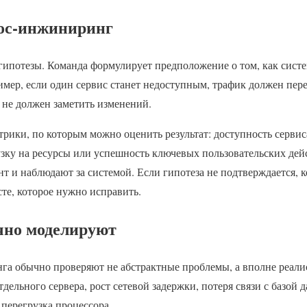
аос-инжиниринг
гипотезы. Команда формулирует предположение о том, как систе
имер, если один сервис станет недоступным, трафик должен пер
ь не должен заметить изменений.
рики, по которым можно оценить результат: доступность сервиса
зку на ресурсы или успешность ключевых пользовательских дей
т и наблюдают за системой. Если гипотеза не подтверждается, 
те, которое нужно исправить.
чно моделируют
га обычно проверяют не абстрактные проблемы, а вполне реали
дельного сервера, рост сетевой задержки, потеря связи с базой
 перегрузка процессора.