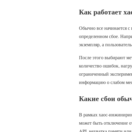
Как работает х
Обычно все начинается с 
определенном сбое. Напр
экземпляр, а пользовател
После этого выбирают мет
количество ошибок, нагру
ограниченный эксперимен
информацию о слабом мес
Какие сбои обы
В рамках хаос-инжинирин
может быть отключение от
API, нехватка памяти или