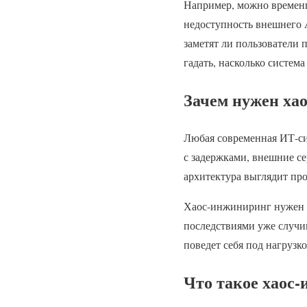
Например, можно временн
недоступность внешнего A
заметят ли пользователи 
гадать, насколько система
Зачем нужен ха
Любая современная ИТ-сис
с задержками, внешние с
архитектура выглядит про
Хаос-инжиниринг нужен дл
последствиями уже случив
поведет себя под нагрузк
Что такое хаос