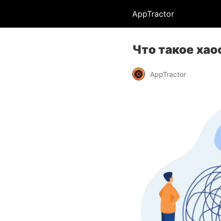
AppTractor
Что такое ха
AppTractor