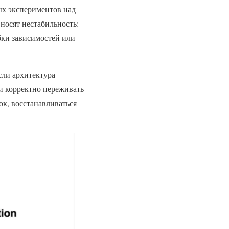
ых экспериментов над
носят нестабильность:
бки зависимостей или
сли архитектура
 и корректно переживать
к, восстанавливаться