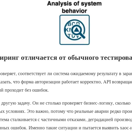
иринг отличается от обычного тестиров
веряет, соответствует ли система ожидаемому результату в зара
азать, что форма авторизации работает корректно, API возвраща
ий проходит без ошибок.
ругую задачу. Он не столько проверяет бизнес-логику, сколько
х условиях. Это важно, потому что реальные аварии редко про
тема сталкивается с частичными отказами, деградацией произво
нных ошибок. Именно такие ситуации и пытается выявить хаос