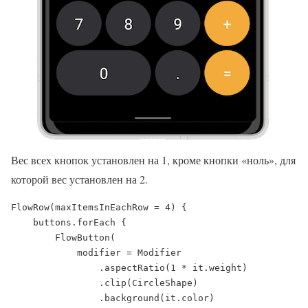
Вес всех кнопок установлен на 1, кроме кнопки «ноль», для
которой вес установлен на 2.
FlowRow(maxItemsInEachRow = 4) {

    buttons.forEach {

        FlowButton(

            modifier = Modifier

                .aspectRatio(1 * it.weight)

                .clip(CircleShape)

                .background(it.color)
