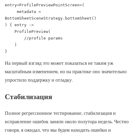
entry<ProfilePreviewPointScreen>(

     metadata = 
BottomSheetSceneStrategy.bottomSheet()

) { entry ->

    ProfilePreview(

        //profile params

    )

}
На первый взгляд это может показаться не таким уж
масштабным изменением, но на практике оно значительно
упростило поддержку и отладку.
Стабилизация
Полное регрессионное тестирование, стабилизация и
исправление ошибок заняли около полутора недель. Честно
говоря, я ожидал, что мы будем находить ошибки и