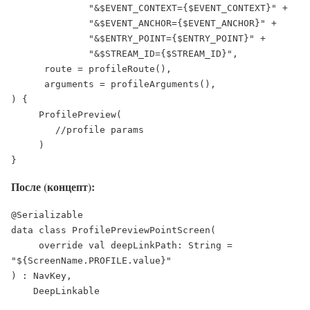
              "&$EVENT_CONTEXT={$EVENT_CONTEXT}" +

              "&$EVENT_ANCHOR={$EVENT_ANCHOR}" +

              "&$ENTRY_POINT={$ENTRY_POINT}" +

              "&$STREAM_ID={$STREAM_ID}",

      route = profileRoute(),

      arguments = profileArguments(),

) {

     ProfilePreview(

        //profile params

     )

}
После (концепт):
@Serializable

data class ProfilePreviewPointScreen(

     override val deepLinkPath: String = 
"${ScreenName.PROFILE.value}"

) : NavKey,

    DeepLinkable
