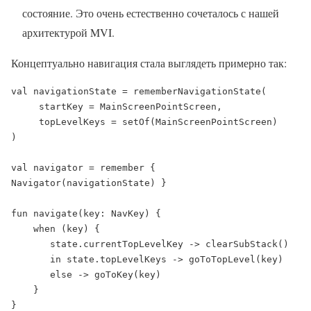
состояние. Это очень естественно сочеталось с нашей
архитектурой MVI.
Концептуально навигация стала выглядеть примерно так:
val navigationState = rememberNavigationState(

     startKey = MainScreenPointScreen,

     topLevelKeys = setOf(MainScreenPointScreen)

)

val navigator = remember { 
Navigator(navigationState) }

fun navigate(key: NavKey) {

    when (key) {

       state.currentTopLevelKey -> clearSubStack()

       in state.topLevelKeys -> goToTopLevel(key)

       else -> goToKey(key)

    }

}
