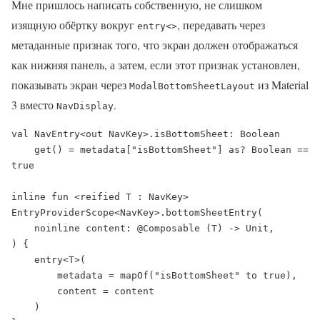
Мне пришлось написать собственную, не слишком
изящную обёртку вокруг
, передавать через
entry<>
метаданные признак того, что экран должен отображаться
как нижняя панель, а затем, если этот признак установлен,
показывать экран через
из Material
ModalBottomSheetLayout
3 вместо
.
NavDisplay
val NavEntry<out NavKey>.isBottomSheet: Boolean

    get() = metadata["isBottomSheet"] as? Boolean == 
true

inline fun <reified T : NavKey> 
EntryProviderScope<NavKey>.bottomSheetEntry(

    noinline content: @Composable (T) -> Unit,

) {

    entry<T>(

        metadata = mapOf("isBottomSheet" to true),

        content = content

    )
