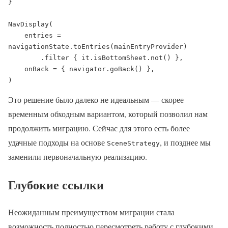
}

NavDisplay(

    entries = 
navigationState.toEntries(mainEntryProvider)

        .filter { it.isBottomSheet.not() },

    onBack = { navigator.goBack() },

)
Это решение было далеко не идеальным — скорее
временным обходным вариантом, который позволил нам
продолжить миграцию. Сейчас для этого есть более
удачные подходы на основе
, и позднее мы
SceneStrategy
заменили первоначальную реализацию.
Глубокие ссылки
Неожиданным преимуществом миграции стала
возможность полностью пересмотреть работу с глубокими