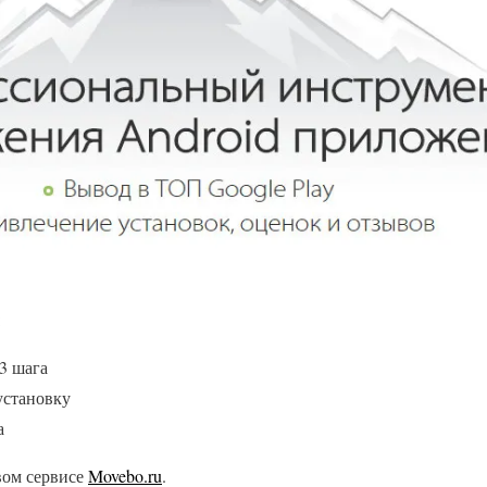
:
3 шага
установку
а
вом сервисе
Movebo.ru
.