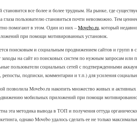
становится все более и более трудным. На рынке, где существу
на глаза пользователю становиться почти невозможно. Тем ценнее
тно помогают в этом. Один из них –
Movebo.ru
, который недавн
иложений при помощи мотивированных установок.
ется поисковым и социальным продвижением сайтов и групп в с
т заходы на сайт из поисковых систем по нужным запросам или 
ьные пользователи социальных сетей с подтвержденными акка
, репосты, подписки, комментарии и т.п.) для усиления социаль
мой позволила Movebo.ru накопить множество живых и активных 
родвижению мобильных приложений при помощи мотивированно
тна эта методика вывода в ТОП и получения оттуда органическо
кетинга, однако Movebo удалось сделать ее не только максимальн