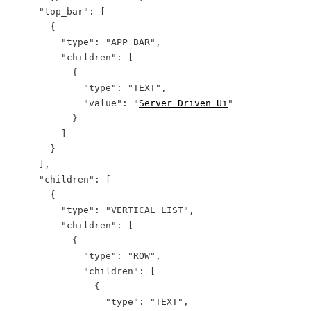
     "top_bar": [
       {
         "type": "APP_BAR",
         "children": [
           {
             "type": "TEXT",
             "value": "
Server Driven Ui
"
           }
         ]
       }
     ],
     "children": [
       {
         "type": "VERTICAL_LIST",
         "children": [
           {
             "type": "ROW",
             "children": [
               {
                 "type": "TEXT",