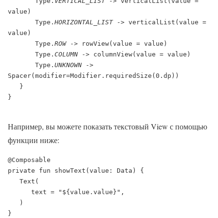
       Type.
VERTICAL_LIST 
-> verticalList(value = 
value)
       Type.
HORIZONTAL_LIST 
-> verticalList(value = 
value)
       Type.
ROW 
-> rowView(value = value)
       Type.
COLUMN 
-> columnView(value = value)
       Type.
UNKNOWN 
-> 
Spacer(modifier=Modifier.requiredSize(0.dp))
   }
}

Например, вы можете показать текстовый View с помощью
функции ниже:
@Composable

)

}
