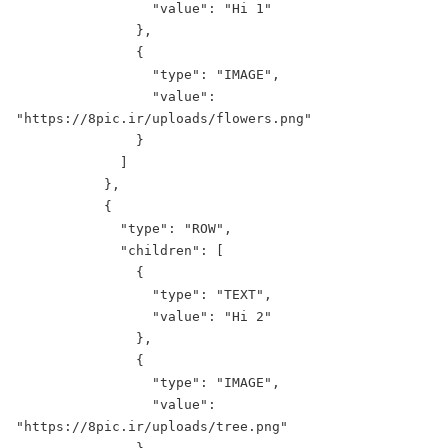
                 "value": "Hi 1"
               },
               {
                 "type": "IMAGE",
                 "value": 
"
https://8pic.ir/uploads/flowers.png
"
               }
             ]
           },
           {
             "type": "ROW",
             "children": [
               {
                 "type": "TEXT",
                 "value": "Hi 2"
               },
               {
                 "type": "IMAGE",
                 "value": 
"
https://8pic.ir/uploads/tree.png
"