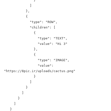
               }
             ]
           },
           {
             "type": "ROW",
             "children": [
               {
                 "type": "TEXT",
                 "value": "Hi 3"
               },
               {
                 "type": "IMAGE",
                 "value": 
"
https://8pic.ir/uploads/cactus.png
"
               }
             ]
           }
         ]
       }
     ]
   }