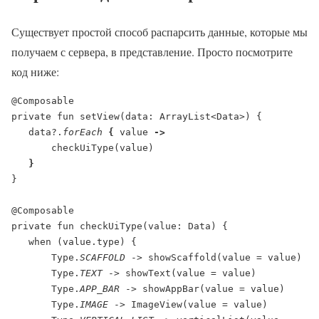
Существует простой способ распарсить данные, которые мы
получаем с сервера, в представление. Просто посмотрите
код ниже:
@Composable
private fun setView(data: ArrayList<Data>) {
   data?.
forEach 
{ 
value 
->
checkUiType(value)
}
}
@Composable
private fun checkUiType(value: Data) {
   when (value.type) {
       Type.
SCAFFOLD 
-> showScaffold(value = value)
       Type.
TEXT 
-> showText(value = value)
       Type.
APP_BAR 
-> showAppBar(value = value)
       Type.
IMAGE 
-> ImageView(value = value)