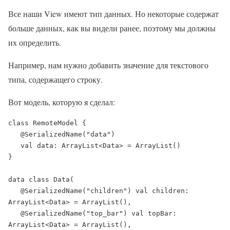
Все наши View имеют тип данных. Но некоторые содержат
больше данных, как вы видели ранее, поэтому мы должны
их определить.
Например, нам нужно добавить значение для текстового
типа, содержащего строку.
Вот модель, которую я сделал:
class RemoteModel {
   @SerializedName("data")
   val data: ArrayList<Data> = ArrayList()
}
data class Data(
   @SerializedName("children") val children: 
ArrayList<Data> = ArrayList(),
   @SerializedName("top_bar") val topBar: 
ArrayList<Data> = ArrayList(),