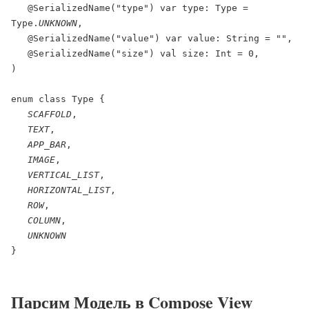
   @SerializedName("type") var type: Type = 
Type.
UNKNOWN
,
   @SerializedName("value") var value: String = "",
   @SerializedName("size") val size: Int = 0,
)
enum class Type {
SCAFFOLD
,
TEXT
,
APP_BAR
,
IMAGE
,
VERTICAL_LIST
,
HORIZONTAL_LIST
,
ROW
,
COLUMN
,
UNKNOWN
}

Парсим Модель в Compose View