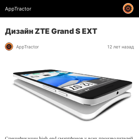
AppTractor
Дизайн ZTE Grand S EXT
AppTractor
12 лет назад
Спецификации high-end смартфонов у всех производителей