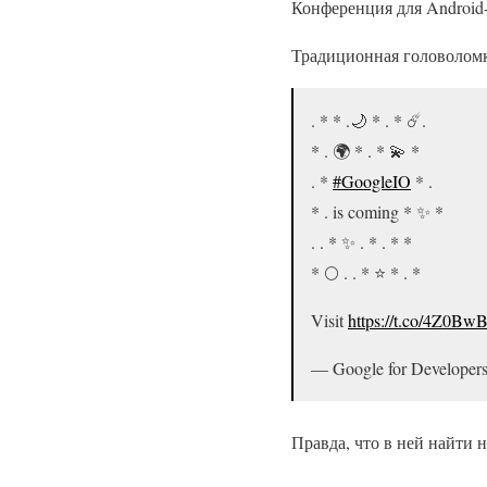
Конференция для Android
Традиционная головоломк
. * * .🌙 * . * ☄️.
* . 🌍 * . * 💫 *
. *
#GoogleIO
* .
* . is coming * ✨ *
. . * ✨ . * . * *
* 🌕 . . * ⭐️ * . *
Visit
https://t.co/4Z0Bw
— Google for Developer
Правда, что в ней найти 