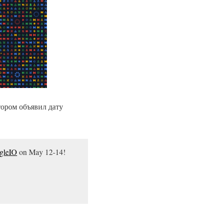
тором объявил дату
gleIO
on May 12-14!