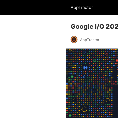
AppTractor
Google I/O 20
AppTractor