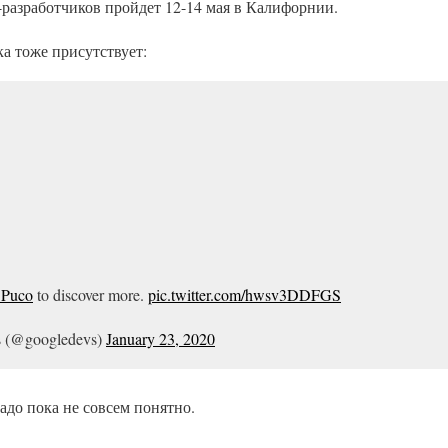
-разработчиков пройдет 12-14 мая в Калифорнии.
а тоже присутствует:
BPuco
to discover more.
pic.twitter.com/hwsv3DDFGS
s (@googledevs)
January 23, 2020
надо пока не совсем понятно.