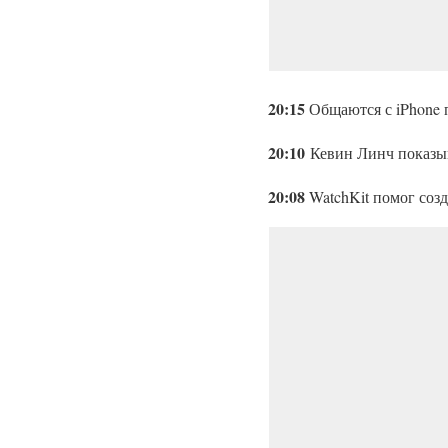
20:15
Общаются с iPhone п
20:10
Кевин Линч показыва
20:08
WatchKit помог соз