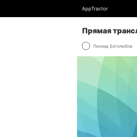
AppTractor
Прямая трансл
Леонид Боголюбов