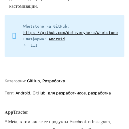
кастомизации.
Whetstone на GitHub
: 
https://github.com/deliveryhero/whetstone
Платформа
: 
Android
⭐️: 111
Категории:
GitHub
,
Разработка
Теги:
Android
,
GitHub
,
для разработчиков
,
разработка
AppTractor
* Meta, в том числе ее продукты Facebook и Instagram,