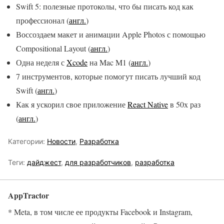
Swift 5: полезные протоколы, что бы писать код как
профессионал (
англ.
)
Воссоздаем макет и анимации Apple Photos с помощью
Compositional Layout (
англ.
)
Одна неделя с
Xcode
на Mac M1 (
англ.
)
7 инструментов, которые помогут писать лучший код
Swift (
англ.
)
Как я ускорил свое приложение
React Native
в 50х раз
(
англ.
)
Категории:
Новости
,
Разработка
Теги:
дайджест
,
для разработчиков
,
разработка
AppTractor
* Meta, в том числе ее продукты Facebook и Instagram,