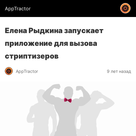
AppTractor
Елена Рыдкина запускает
приложение для вызова
стриптизеров
AppTractor
9 лет назад