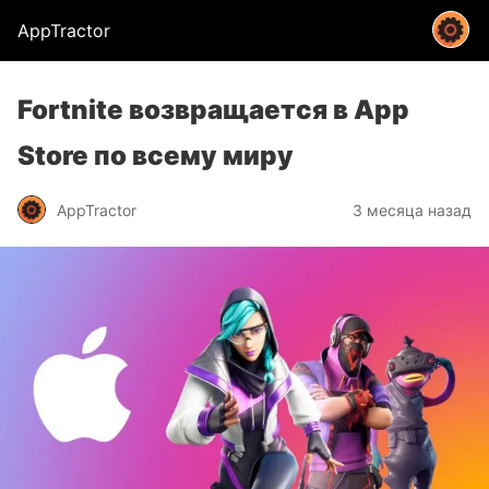
AppTractor
Fortnite возвращается в App
Store по всему миру
AppTractor
3 месяца назад