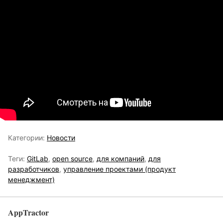
Категории:
Новости
Теги:
GitLab
,
open source
,
для компаний
,
для
разработчиков
,
управление проектами (продукт
менеджмент)
AppTractor