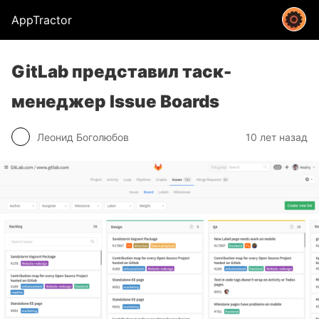
AppTractor
GitLab представил таск-
менеджер Issue Boards
Леонид Боголюбов
10 лет назад