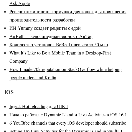
Ask Apple
Реверс инжиниринг кормушки для кошек для повышения
производительности разработки
ИИ Yummy создает рецепты с едой
AirBell — велосипедный звонок с AirTag
Количество установок BeReal превысило 50 млн
What It’s Like to Be a Mobile Team in a Desktop-First
Company
How I made 70k reputation on StackOverflow while helping
people understand Kotlin
iOS
Inject: Hot reloading для UIKit
Начало работы с Dynamic Island и Live Activities в iOS 16.1
6 YouTube channels that every iOS developer should subscribe
Setting Up Live Activities for the Dynamic Island in SwiftUI