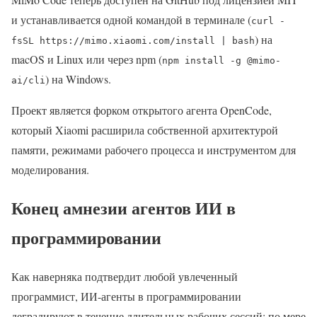
и устанавливается одной командой в терминале (
curl -
) на
fsSL https://mimo.xiaomi.com/install | bash
macOS и Linux или через npm (
npm install -g @mimo-
) на Windows.
ai/cli
Проект является форком открытого агента OpenCode,
который Xiaomi расширила собственной архитектурой
памяти, режимами рабочего процесса и инструментом для
моделирования.
Конец амнезии агентов ИИ в
программировании
Как наверняка подтвердит любой увлеченный
программист, ИИ-агенты в программировании
деградируют в течение длительных рабочих сессий: по мере