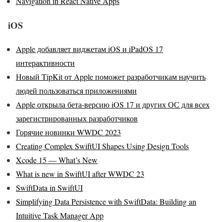
Navigation in React Native Apps
iOS
Apple добавляет виджетам iOS и iPadOS 17
интерактивности
Новый TipKit от Apple поможет разработчикам научить
людей пользоваться приложениями
Apple открыла бета-версию iOS 17 и других ОС для всех
зарегистрированных разработчиков
Горячие новинки WWDC 2023
Creating Complex SwiftUI Shapes Using Design Tools
Xcode 15 — What’s New
What is new in SwiftUI after WWDC 23
SwiftData in SwiftUI
Simplifying Data Persistence with SwiftData: Building an
Intuitive Task Manager App