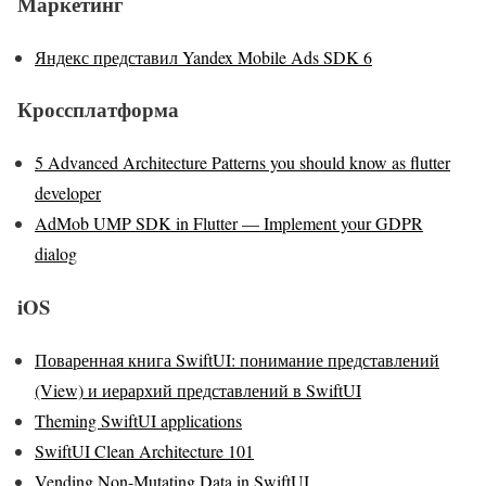
Маркетинг
Яндекс представил Yandex Mobile Ads SDK 6
Кроссплатформа
5 Advanced Architecture Patterns you should know as flutter
developer
AdMob UMP SDK in Flutter — Implement your GDPR
dialog
iOS
Поваренная книга SwiftUI: понимание представлений
(View) и иерархий представлений в SwiftUI
Theming SwiftUI applications
SwiftUI Clean Architecture 101
Vending Non-Mutating Data in SwiftUI