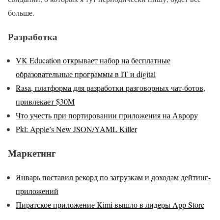
больше.
Разработка
VK Education открывает набор на бесплатные
образовательные программы в IT и digital
Rasa, платформа для разработки разговорных чат-ботов,
привлекает $30M
Что учесть при портировании приложения на Аврору
Pkl: Apple’s New JSON/YAML Killer
Маркетинг
Январь поставил рекорд по загрузкам и доходам дейтинг-
приложений
Пиратское приложение Kimi вышло в лидеры App Store