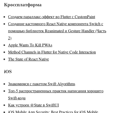
Кроссплатформа
Создаем параллакс-эффект во Flutter с CustomPaint
Создание кастомного React Native компонента Switch с
помощью библиотек Reanimated и Gesture Handler (Часть
2)
Apple Wants To Kill PWAs
Method Channels in Flutter for Native Code Interaction
The State of React Native
iOS
Знакомимся с пакетом Swift Algorithms
Топ-5 распространенных практик написания хорошего
Swift-кода
Как устроен @State в SwiftUI
iOS Mobile App Security: Best Practices for iOS Mobile