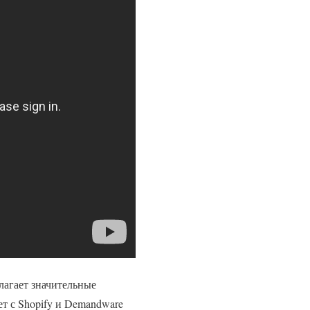
илагает значительные
ет с Shopify и Demandware