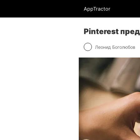
AppTractor
Pinterest пред
Леонид Боголюбов