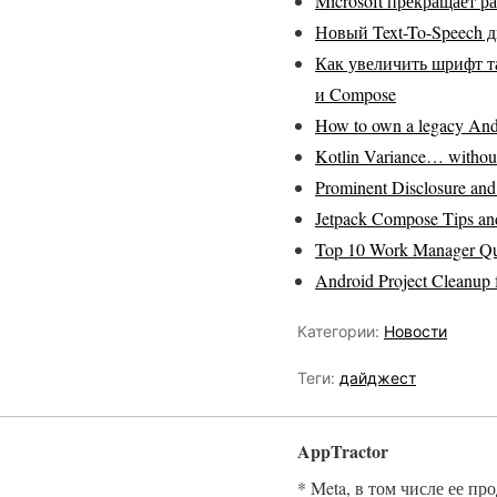
Microsoft прекращает р
Новый Text-To-Speech 
Как увеличить шрифт т
и Compose
How to own a legacy And
Kotlin Variance… withou
Prominent Disclosure an
Jetpack Compose Tips an
Top 10 Work Manager Qu
Android Project Cleanup 
Категории:
Новости
Теги:
дайджест
AppTractor
* Meta, в том числе ее пр