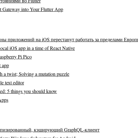
ояниями во Flutter
nt Gateway into Your Flutter App
ны приложений на iOS перестанут работать за пределами Евро
local iOS app in a time of React Native
aspberry Pi Pico
t app
h a twist; Solving a mutation puzzle
e text editor
ned: 5 things you should know
Apps
 типизированный, кэширующий GraphQL-клиент