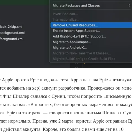
 Apple против Epiс продолжается. Apple назвала Epic «незаслу
тся добавить на хер) аккаунт разработчика. Продержался он менее
я Фил Шиллер связался с Суини, чтобы попросить «письменную 
язательства». «В простых, безоговорочных выражениях, пожалуй
ь Epic на этот раз», — говорится в конце письма Шиллера. Суин
будет нормально. Правда, уже 2 марта, юристы Apple отправили E
действия аккаунта. Короче, это бодяга с нами еще лет на 10.