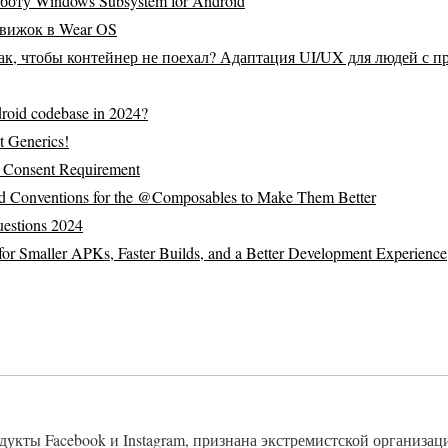
аботу Windows Subsystem for Android
движок в Wear OS
ак, чтобы контейнер не поехал? Адаптация UI/UX для людей с 
roid codebase in 2024?
t Generics!
d Consent Requirement
d Conventions for the @Composables to Make Them Better
estions 2024
for Smaller APKs, Faster Builds, and a Better Development Experience
одукты Facebook и Instagram, признана экстремистской организац