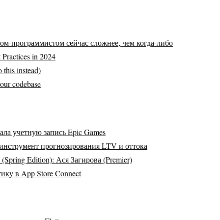
м-программистом сейчас сложнее, чем когда-либо
 Practices in 2024
 this instead)
 your codebase
ала учетную запись Epic Games
 инструмент прогнозирования LTV и оттока
Spring Edition): Ася Загирова (Premier)
ику в App Store Connect