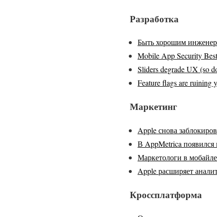
Разработка
Быть хорошим инженеро
Mobile App Security Best
Sliders degrade UX (so do
Feature flags are ruining
Маркетинг
Apple снова заблокиров
В AppMetrica появился
Маркетологи в мобайле (
Apple расширяет аналит
Кроссплатформа