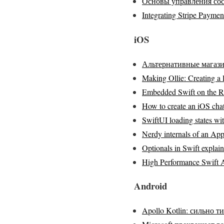
Основы управления сост
Integrating Stripe Payme
iOS
Альтернативные магази
Making Ollie: Creating a 
Embedded Swift on the R
How to create an iOS cha
SwiftUI loading states wit
Nerdy internals of an Appl
Optionals in Swift explai
High Performance Swift 
Android
Apollo Kotlin: сильно