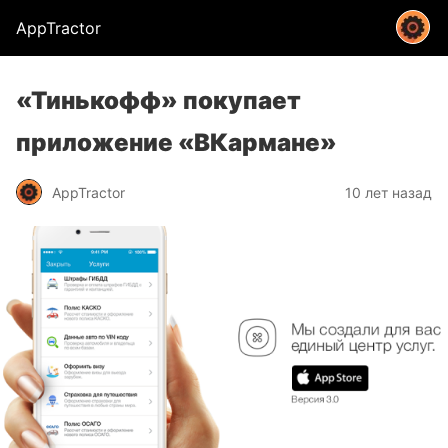
AppTractor
«Тинькофф» покупает
приложение «ВКармане»
AppTractor
10 лет назад