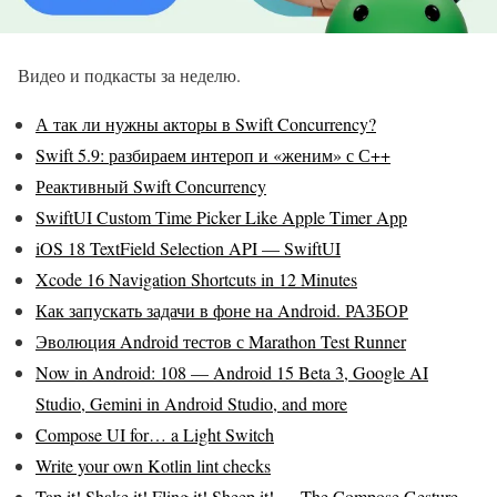
Видео и подкасты за неделю.
А так ли нужны акторы в Swift Concurrency?
Swift 5.9: разбираем интероп и «женим» с С++
Реактивный Swift Concurrency
SwiftUI Custom Time Picker Like Apple Timer App
iOS 18 TextField Selection API — SwiftUI
Xcode 16 Navigation Shortcuts in 12 Minutes
Как запускать задачи в фоне на Android. РАЗБОР
Эволюция Android тестов с Marathon Test Runner
Now in Android: 108 — Android 15 Beta 3, Google AI
Studio, Gemini in Android Studio, and more
Compose UI for… a Light Switch
Write your own Kotlin lint checks
Tap it! Shake it! Fling it! Sheep it! — The Compose Gesture