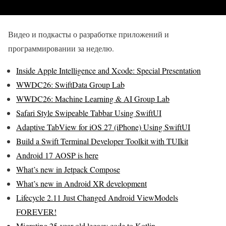
Видео и подкасты о разработке приложений и
программировании за неделю.
Inside Apple Intelligence and Xcode: Special Presentation
WWDC26: SwiftData Group Lab
WWDC26: Machine Learning & AI Group Lab
Safari Style Swipeable Tabbar Using SwiftUI
Adaptive TabView for iOS 27 (iPhone) Using SwiftUI
Build a Swift Terminal Developer Toolkit with TUIkit
Android 17 AOSP is here
What’s new in Jetpack Compose
What’s new in Android XR development
Lifecycle 2.11 Just Changed Android ViewModels
FOREVER!
Migrating 25-year-old legacy code to Kotlin