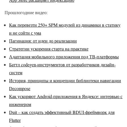
Прошлогодние видео:
Как перевезти 250+ SPM модулей из динамики в статику
и не сойти с ума
Пагинация: от идеи до реализации
Стратегии ускорения старта на практике
Адаптация мобильного приложения под ТВ-платформы
Баттл codegen-инструментов от разработчиков дизайн-
систем
История, принципы и концепции библиотеки навигации
Decompose
Как ускоряют Android-приложения в Яндексе: интервью с
инженером
Duit – как создать эффективный BDUI-фреймворк для
Flutter