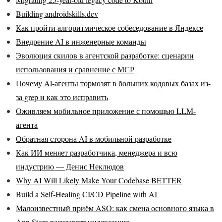
Building androidskills.dev
Как пройти алгоритмическое собеседование в Яндексе
Внедрение AI в инженерные команды
Эволюция скилов в агентской разработке: сценарии
использования и сравнение с МСР
Почему Al-агенты тормозят в больших кодовых базах из-
за grep и как это исправить
Оживляем мобильное приложение с помощью LLM-
агента
Обратная сторона AI в мобильной разработке
Как ИИ меняет разработчика, менеджера и всю
индустрию — Денис Неклюдов
Why AI Will Likely Make Your Codebase BETTER
Build a Self-Healing CI/CD Pipeline with AI
Малоизвестный приём ASO: как смена основного языка в
App Store расширяет индексацию