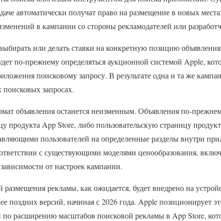
аче автоматически получат право на размещение в новых местах 
изменений в кампании со стороны рекламодателей или разработч
выбирать или делать ставки на конкретную позицию объявления
удет по-прежнему определяться аукционной системой Apple, кот
риложения поисковому запросу. В результате одна и та же кампа
 поисковых запросах.
ормат объявления останется неизменным. Объявления по-прежнем
цу продукта App Store, либо пользовательскую страницу продук
вляющими пользователей на определенные разделы внутри при
оответствии с существующими моделями ценообразования, включа
в зависимости от настроек кампании.
 размещения рекламы, как ожидается, будет внедрено на устрой
лее поздних версий, начиная с 2026 года. Apple позиционирует э
 по расширению масштабов поисковой рекламы в App Store, кот