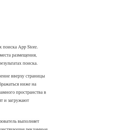
 поиска App Store.
места размещения,
зультатах поиска.
ление вверху страницы
бражаться ниже на
ламного пространства в
ят и загружают
ьзователь выполняет
Существующие рекламные