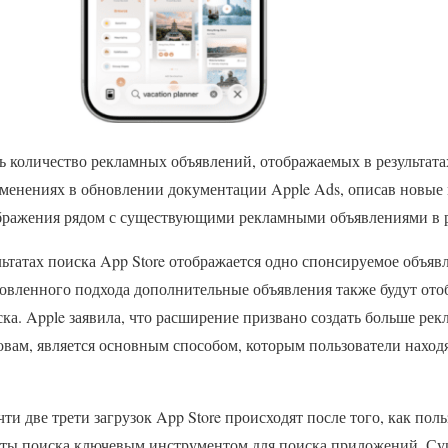
ь количество рекламных объявлений, отображаемых в результатах
менениях в обновлении документации Apple Ads, описав новые 
бражения рядом с существующими рекламными объявлениями в ре
льтатах поиска App Store отображается одно спонсируемое объяв
новленного подхода дополнительные объявления также будут ото
ска. Apple заявила, что расширение призвано создать больше рек
ловам, является основным способом, которым пользователи наход
ти две трети загрузок App Store происходят после того, как пол
ьтаты поиска ключевым инструментом для поиска приложений. 