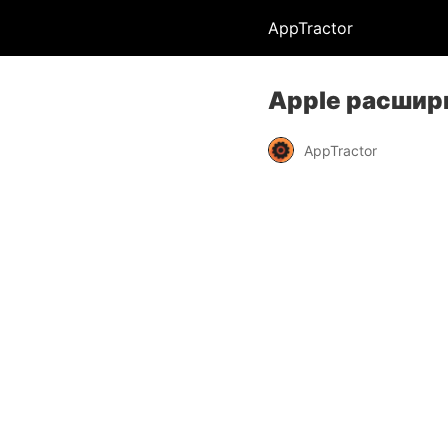
AppTractor
Apple расшири
AppTractor