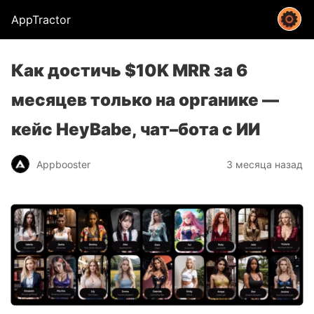
AppTractor
Как достичь $10K MRR за 6
месяцев только на органике —
кейс HeyBabe, чат–бота с ИИ
Appbooster
3 месяца назад