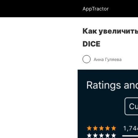
AppTractor
Как увеличить
DICE
Анна Гуляева