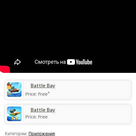
‎Battle Bay
+
Price:
Free
Battle Bay
Price:
Free
Категории:
Приложения