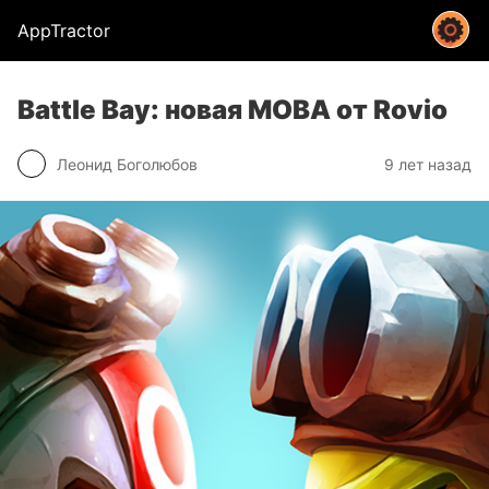
AppTractor
Battle Bay: новая MOBA от Rovio
Леонид Боголюбов
9 лет назад