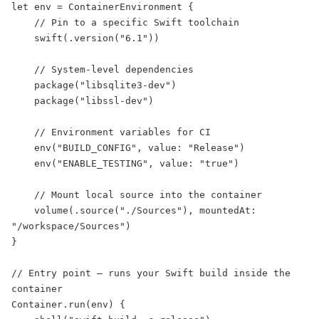
let env = ContainerEnvironment {

    // Pin to a specific Swift toolchain

    swift(.version("6.1"))

    // System-level dependencies

    package("libsqlite3-dev")

    package("libssl-dev")

    // Environment variables for CI

    env("BUILD_CONFIG", value: "Release")

    env("ENABLE_TESTING", value: "true")

    // Mount local source into the container

    volume(.source("./Sources"), mountedAt: 
"/workspace/Sources")

}

// Entry point — runs your Swift build inside the 
container

Container.run(env) {
