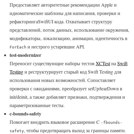
Предоставляет авторитетные рекомендации Apple и
идиоматические шаблоны для написания, проверки и
рефакторингаSwiftUI кода. Охватывает структуру
представлений, поток данных, использование окружения,
модификаторы, локализацию, анимации, идентичность в
и нестрого устаревшие API.
ForEach
test-modernizer
Переносит существующие наборы тестов
XCTest
на
Swift
Testing
и реструктурирует старый код Swift Testing для
использования новых возможностей. Сопоставляет
проверки с ожиданиями, преобразует setUp/tearDown в
init/deinit, а также добавляет признаки, подтверждения и
параметризованные тесты.
c-bounds-safety
Помогает внедрить языковое расширение C
-fbounds-
, чтобы предотвращать выход за границы памяти.
safety