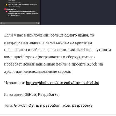
Если у вас в приложении
больше одного языка
, то
наверняка вы знаете, в какое месиво со временем
превращаются файлы локализации. LocalizerLint — утилита
командной строки (встраивается в сборку), которая
проверяет локализационные файлы в проекте
Xcode
на
дубли или неиспользованные строки.
Исходники:
https://github.com/xlsmearlx/LocalizableLint
Категории:
GitHub
,
Разработка
Теги:
GitHub
,
iOS
,
для разработчиков
,
разработка