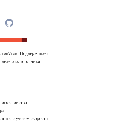
. Поддерживает
tionView
 делегата/источника
ного свойства
ра
анице с учетом скорости