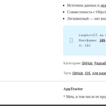
Источник данных и
дел
Совместимость с Objec
Легковесный — нет внеш
LoopScroll на 
Платформа: 
iOS
⭐️: 183
Категории:
GitHub
,
Разраб
Теги:
GitHub
,
iOS
,
для раз
AppTractor
* Meta, в том числе ее пр