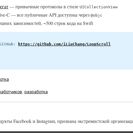
егат
— привычные протоколы в стиле
UICollectionView
tive-C — все публичные API доступны через
@objc
них зависимостей, ~500 строк кода на Swift
GitHub: 
https://github.com/iLiuChang/LoopScroll
отка
работчиков
,
разработка
одукты Facebook и Instagram, признана экстремистской организац