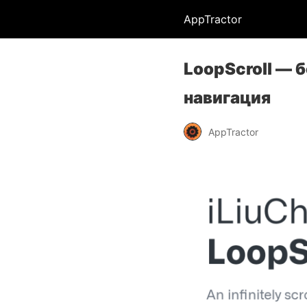
AppTractor
LoopScroll — 
навигация
AppTractor