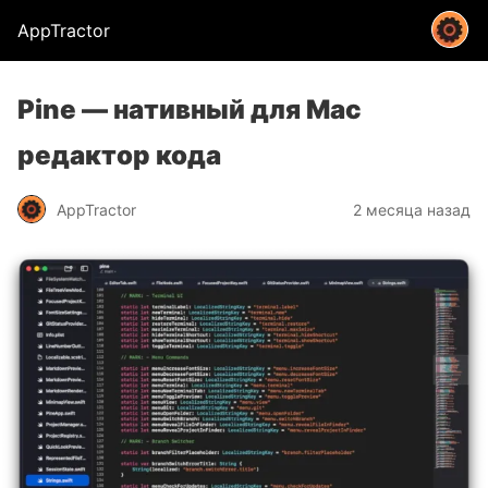
AppTractor
Pine — нативный для Mac
редактор кода
AppTractor
2 месяца назад