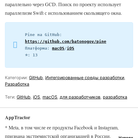
параллельно через GCD. Поиск по проекту использует
параллелизм Swift с использованием скользящего окна.
Pine на GitHub: 
https://github.com/batonogov/pine
Платформа: 
macOS
/
iOS
⭐️: 13
Категории:
GitHub
,
Интегрированные среды разработки
,
Разработка
Теги:
GitHub
,
iOS
,
macOS
,
для разработчиков
,
разработка
AppTractor
* Meta, в том числе ее продукты Facebook и Instagram,
признана экстремистской организацией в России.
Наверх