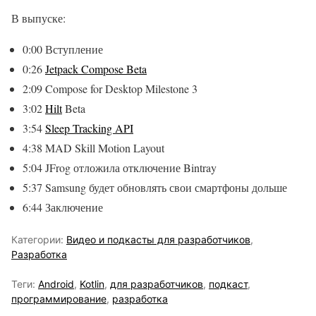
В выпуске:
0:00​ Вступление
0:26
Jetpack Compose Beta
2:09​ Compose for Desktop Milestone 3
3:02​
Hilt
Beta
3:54​
Sleep Tracking API
4:38​ MAD Skill Motion Layout
5:04​ JFrog отложила отключение Bintray
5:37​ Samsung будет обновлять свои смартфоны дольше
6:44​ Заключение
Категории:
Видео и подкасты для разработчиков
,
Разработка
Теги:
Android
,
Kotlin
,
для разработчиков
,
подкаст
,
программирование
,
разработка