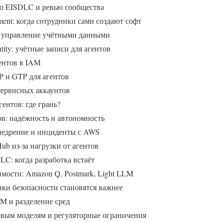
о EISDLC и ревью сообщества
ment: когда сотрудники сами создают софт
и управление учётными данными
tity: учётные записи для агентов
ентов в IAM
 и GTP для агентов
сервисных аккаунтов
гентов: где грань?
ов: надёжность и автономность
недрение и инциденты с AWS
b из-за нагрузки от агентов
C: когда разработка встаёт
имости: Amazon Q, Postmark, Light LLM
ики безопасности становятся важнее
M и разделение сред
овым моделям и регуляторные ограничения