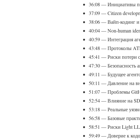
36:08 — Инициативы п
37:09 — Citizen develop
38:06 — Вайп-кодинг 
40:04 — Non-human iden
40:59 — Интеграция аг
43:48 — Протоколы ATP
45:41 — Риски потери 
47:30 — Безопасность а
49:11 — Будущее агент
50:11 — Давление на в
51:07 — Проблемы GitHu
52:54 — Влияние на SDL
53:18 — Реальные уязв
56:58 — Базовые практ
58:51 — Риски Light LL
59:49 — Доверие к код