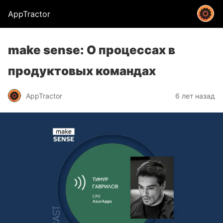
AppTractor
make sense: О процессах в
продуктовых командах
AppTractor
6 лет назад