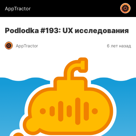
AppTractor
Podlodka #193: UX исследования
AppTractor
6 лет назад